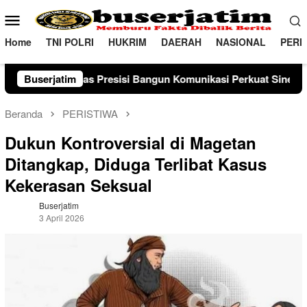
Loncat
Menu
ke
Mobile
konten
Home
TNI POLRI
HUKRIM
DAERAH
NASIONAL
PERI
sisi Bangun Komunikasi Perkuat Sinergi untuk Kamtibmas
Buserjatim
Beranda
PERISTIWA
Dukun Kontroversial di Magetan
Ditangkap, Diduga Terlibat Kasus
Kekerasan Seksual
Buserjatim
3 April 2026