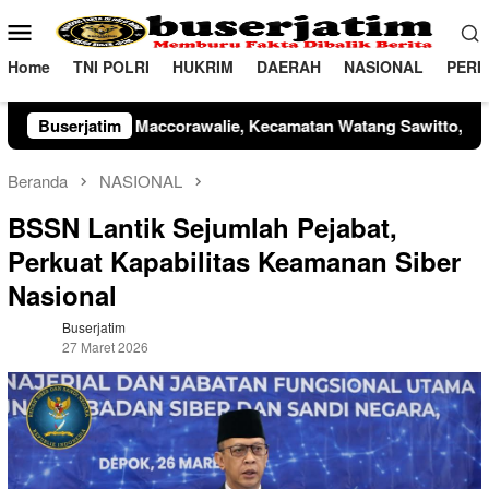
Loncat
Menu
ke
Mobile
konten
Home
TNI POLRI
HUKRIM
DAERAH
NASIONAL
PERI
selaku Inspektur Upacara, Kapolres Pinrang AKBP Edy Sabhara M
Buserjatim
Beranda
NASIONAL
BSSN Lantik Sejumlah Pejabat,
Perkuat Kapabilitas Keamanan Siber
Nasional
Buserjatim
27 Maret 2026