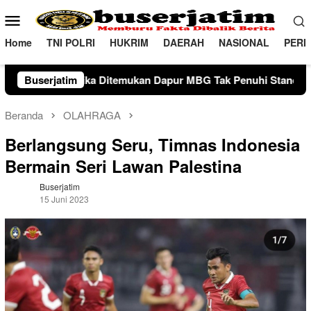
Loncat
Menu
ke
Mobile
konten
Home
TNI POLRI
HUKRIM
DAERAH
NASIONAL
PERI
ur MBG Tak Penuhi Standar di kabupaten Pinrang
Buserjatim
Plt 
Beranda
OLAHRAGA
Berlangsung Seru, Timnas Indonesia
Bermain Seri Lawan Palestina
Buserjatim
15 Juni 2023