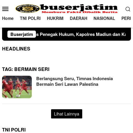
Loncat
Menu
ke
Mobile
konten
Home
TNI POLRI
HUKRIM
DAERAH
NASIONAL
PERI
enegak Hukum, Kapolres Madiun dan Kajari Musnahkan Barang 
Buserjatim
HEADLINES
TAG:
BERMAIN SERI
Berlangsung Seru, Timnas Indonesia
Bermain Seri Lawan Palestina
Lihat Lainnya
TNI POLRI