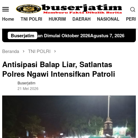
Loncat
Menu
ke
Mobile
konten
Home
TNI POLRI
HUKRIM
DAERAH
NASIONAL
PERI
mulai Oktober 2026Agustus 7, 2026
Buserjatim
Dinamika Gerakan Y
Beranda
TNI POLRI
Antisipasi Balap Liar, Satlantas
Polres Ngawi Intensifkan Patroli
Buserjatim
21 Mei 2026