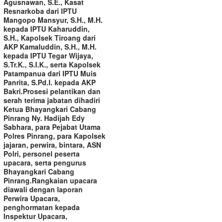
Agusnawan, S.E., Kasat
Resnarkoba dari IPTU
Mangopo Mansyur, S.H., M.H.
kepada IPTU Kaharuddin,
S.H., Kapolsek Tiroang dari
AKP Kamaluddin, S.H., M.H.
kepada IPTU Tegar Wijaya,
S.Tr.K., S.I.K., serta Kapolsek
Patampanua dari IPTU Muis
Panrita, S.Pd.I. kepada AKP
Bakri.‎‎Prosesi pelantikan dan
serah terima jabatan dihadiri
Ketua Bhayangkari Cabang
Pinrang Ny. Hadijah Edy
Sabhara, para Pejabat Utama
Polres Pinrang, para Kapolsek
jajaran, perwira, bintara, ASN
Polri, personel peserta
upacara, serta pengurus
Bhayangkari Cabang
Pinrang.‎‎Rangkaian upacara
diawali dengan laporan
Perwira Upacara,
penghormatan kepada
Inspektur Upacara,