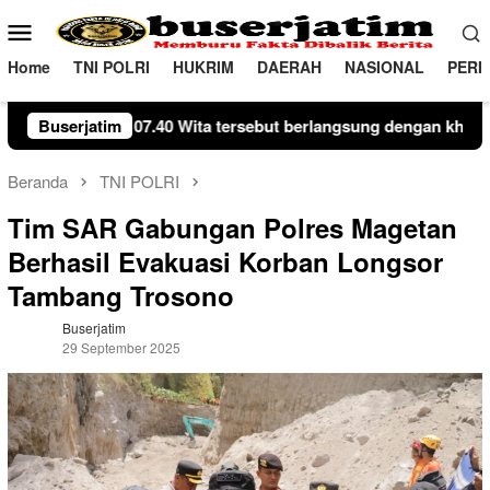
Loncat
Menu
ke
Mobile
konten
Home
TNI POLRI
HUKRIM
DAERAH
NASIONAL
PERI
pingi Perwira Upacara AKP Munir dan Komandan Upacara IPDA Fais
Buserjatim
Beranda
TNI POLRI
Tim SAR Gabungan Polres Magetan
Berhasil Evakuasi Korban Longsor
Tambang Trosono
Buserjatim
29 September 2025