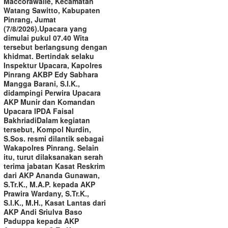
Maccorawalie, Kecamatan
Watang Sawitto, Kabupaten
Pinrang, Jumat
(7/8/2026).‎‎Upacara yang
dimulai pukul 07.40 Wita
tersebut berlangsung dengan
khidmat. Bertindak selaku
Inspektur Upacara, Kapolres
Pinrang AKBP Edy Sabhara
Mangga Barani, S.I.K.,
didampingi Perwira Upacara
AKP Munir dan Komandan
Upacara IPDA Faisal
Bakhriadi‎‎Dalam kegiatan
tersebut, Kompol Nurdin,
S.Sos. resmi dilantik sebagai
Wakapolres Pinrang. Selain
itu, turut dilaksanakan serah
terima jabatan Kasat Reskrim
dari AKP Ananda Gunawan,
S.Tr.K., M.A.P. kepada AKP
Prawira Wardany, S.Tr.K.,
S.I.K., M.H., Kasat Lantas dari
AKP Andi Sriulva Baso
Paduppa kepada AKP