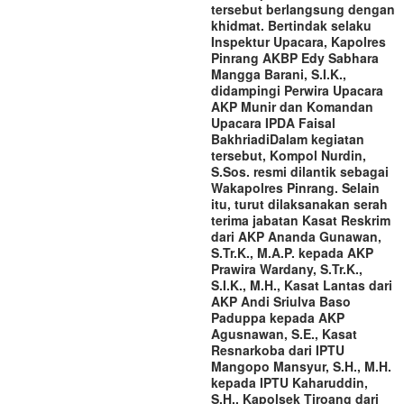
tersebut berlangsung dengan
khidmat. Bertindak selaku
Inspektur Upacara, Kapolres
Pinrang AKBP Edy Sabhara
Mangga Barani, S.I.K.,
didampingi Perwira Upacara
AKP Munir dan Komandan
Upacara IPDA Faisal
Bakhriadi‎‎Dalam kegiatan
tersebut, Kompol Nurdin,
S.Sos. resmi dilantik sebagai
Wakapolres Pinrang. Selain
itu, turut dilaksanakan serah
terima jabatan Kasat Reskrim
dari AKP Ananda Gunawan,
S.Tr.K., M.A.P. kepada AKP
Prawira Wardany, S.Tr.K.,
S.I.K., M.H., Kasat Lantas dari
AKP Andi Sriulva Baso
Paduppa kepada AKP
Agusnawan, S.E., Kasat
Resnarkoba dari IPTU
Mangopo Mansyur, S.H., M.H.
kepada IPTU Kaharuddin,
S.H., Kapolsek Tiroang dari