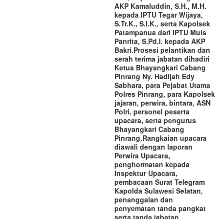
AKP Kamaluddin, S.H., M.H.
kepada IPTU Tegar Wijaya,
S.Tr.K., S.I.K., serta Kapolsek
Patampanua dari IPTU Muis
Panrita, S.Pd.I. kepada AKP
Bakri.‎‎Prosesi pelantikan dan
serah terima jabatan dihadiri
Ketua Bhayangkari Cabang
Pinrang Ny. Hadijah Edy
Sabhara, para Pejabat Utama
Polres Pinrang, para Kapolsek
jajaran, perwira, bintara, ASN
Polri, personel peserta
upacara, serta pengurus
Bhayangkari Cabang
Pinrang.‎‎Rangkaian upacara
diawali dengan laporan
Perwira Upacara,
penghormatan kepada
Inspektur Upacara,
pembacaan Surat Telegram
Kapolda Sulawesi Selatan,
penanggalan dan
penyematan tanda pangkat
serta tanda jabatan,