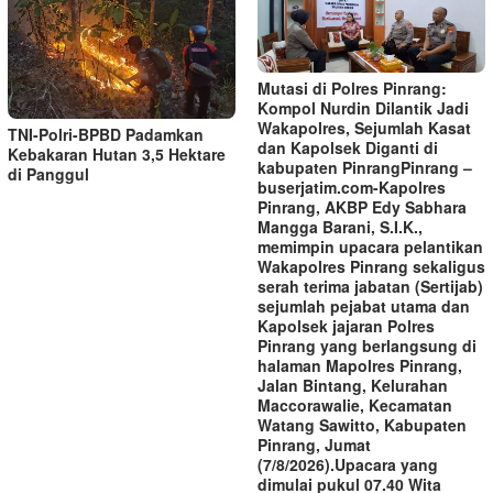
Mutasi di Polres Pinrang:
Kompol Nurdin Dilantik Jadi
Wakapolres, Sejumlah Kasat
TNI-Polri-BPBD Padamkan
dan Kapolsek Diganti di
Kebakaran Hutan 3,5 Hektare
kabupaten Pinrang‎‎Pinrang –
di Panggul
buserjatim.com-Kapolres
Pinrang, AKBP Edy Sabhara
Mangga Barani, S.I.K.,
memimpin upacara pelantikan
Wakapolres Pinrang sekaligus
serah terima jabatan (Sertijab)
sejumlah pejabat utama dan
Kapolsek jajaran Polres
Pinrang yang berlangsung di
halaman Mapolres Pinrang,
Jalan Bintang, Kelurahan
Maccorawalie, Kecamatan
Watang Sawitto, Kabupaten
Pinrang, Jumat
(7/8/2026).‎‎Upacara yang
dimulai pukul 07.40 Wita