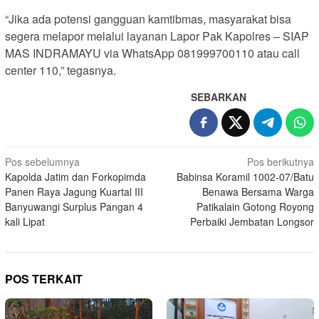
“Jika ada potensi gangguan kamtibmas, masyarakat bisa
segera melapor melalui layanan Lapor Pak Kapolres – SIAP
MAS INDRAMAYU via WhatsApp 081999700110 atau call
center 110,” tegasnya.
SEBARKAN
Navigasi
Pos sebelumnya
Pos berikutnya
Kapolda Jatim dan Forkopimda
Babinsa Koramil 1002-07/Batu
pos
Panen Raya Jagung Kuartal III
Benawa Bersama Warga
Banyuwangi Surplus Pangan 4
Patikalain Gotong Royong
kali Lipat
Perbaiki Jembatan Longsor
POS TERKAIT