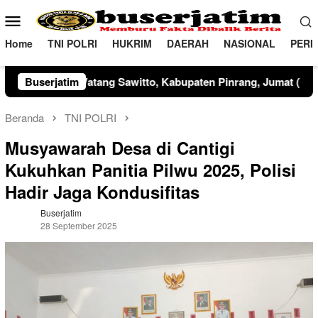
Loncat
Menu
ke
Mobile
konten
Home
TNI POLRI
HUKRIM
DAERAH
NASIONAL
PERI
ku Inspektur Upacara, Kapolres Pinrang AKBP Edy Sabhara Mangga
Buserjatim
Beranda
TNI POLRI
Musyawarah Desa di Cantigi
Kukuhkan Panitia Pilwu 2025, Polisi
Hadir Jaga Kondusifitas
Buserjatim
28 September 2025