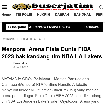
Loncat
Menu
ke
Mobile
konten
Home
TNI POLRI
HUKRIM
DAERAH
NASIONAL
PERI
ana Umum
Buserjatim
Terimakasih telah melaksanakan kewajiban per
Beranda
OLAHRAGA
Menpora: Arena Piala Dunia FIBA
2023 bak kandang tim NBA LA Lakers
Buserjatim
8 Juni 2023
MATAMAJA GROUP//Jakarta – Menteri Pemuda dan
Olahraga (Menpora) RI Ario Bimo Nandito Ariotedjo
menyebut Indoor Multifunction Stadium (IMS) yang menjadi
arena pertandingan Piala Dunia FIBA 2023 seperti kandang
tim NBA Los Angeles Lakers yakni Crypto.com Arena yang