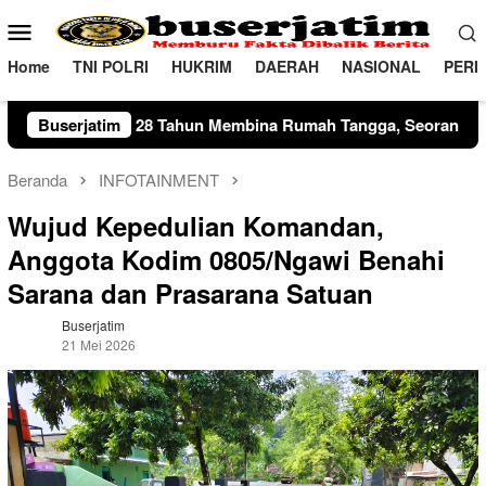
Loncat
Menu
ke
Mobile
konten
Home
TNI POLRI
HUKRIM
DAERAH
NASIONAL
PERI
 Tahun Membina Rumah Tangga, Seorang Ibu Lima Anak Tempuh 
Buserjatim
Beranda
INFOTAINMENT
Wujud Kepedulian Komandan,
Anggota Kodim 0805/Ngawi Benahi
Sarana dan Prasarana Satuan
Buserjatim
21 Mei 2026