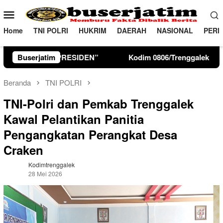
Loncat
Menu
ke
Mobile
konten
Home
TNI POLRI
HUKRIM
DAERAH
NASIONAL
PERI
Kodim 0806/Trenggalek Perkuat Karakter Siswa Lewat Outing 
Buserjatim
Beranda
TNI POLRI
TNI-Polri dan Pemkab Trenggalek
Kawal Pelantikan Panitia
Pengangkatan Perangkat Desa
Craken
Kodimtrenggalek
28 Mei 2026