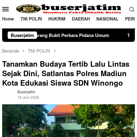
Loncat
Menu
ke
Mobile
konten
Home
TNI POLRI
HUKRIM
DAERAH
NASIONAL
PERI
 Pidana Umum
Buserjatim
Terimakasih telah melaksanakan kewajiba
Beranda
TNI POLRI
Tanamkan Budaya Tertib Lalu Lintas
Sejak Dini, Satlantas Polres Madiun
Kota Edukasi Siswa SDN Winongo
Buserjatim
18 Juni 2026