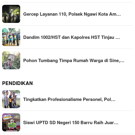
Gercep Layanan 110, Polsek Ngawi Kota Am…
Dandim 1002/HST dan Kapolres HST Tinjau …
Pohon Tumbang Timpa Rumah Warga di Sine,…
PENDIDIKAN
Tingkatkan Profesionalisme Personel, Pol…
Siswi UPTD SD Negeri 150 Barru Raih Juar…