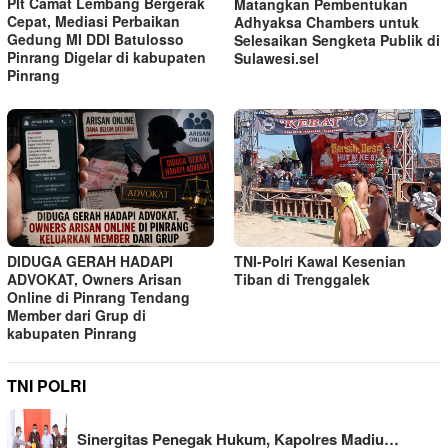
Plt Camat Lembang Bergerak
Matangkan Pembentukan
Cepat, Mediasi Perbaikan
Adhyaksa Chambers untuk
Gedung MI DDI Batulosso
Selesaikan Sengketa Publik di
Pinrang Digelar di kabupaten
Sulawesi.sel
Pinrang
TNI-Polri Kawal Kesenian
DIDUGA GERAH HADAPI
Tiban di Trenggalek
ADVOKAT, Owners Arisan
Online di Pinrang Tendang
Member dari Grup di
kabupaten Pinrang
TNI POLRI
Sinergitas Penegak Hukum, Kapolres Madiu…