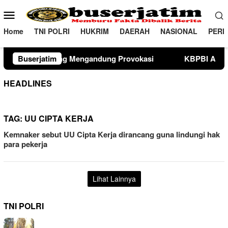
Loncat
Menu
ke
Mobile
konten
Home
TNI POLRI
HUKRIM
DAERAH
NASIONAL
PERI
ung Provokasi
Buserjatim
KBPBI Apresiasi Komitmen Kapolri Kaw
HEADLINES
TAG:
UU CIPTA KERJA
Kemnaker sebut UU Cipta Kerja dirancang guna lindungi hak
para pekerja
Lihat Lainnya
TNI POLRI