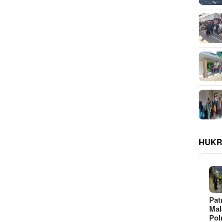
HUKR
Pat
Ma
Pol