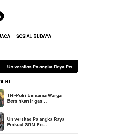
n
UACA
SOSIAL BUDAYA
s Palangka Raya Perkuat SDM Polri Lewat Pusat Studi Kepolisia
OLRI
TNI-Polri Bersama Warga
Bersihkan Irigas…
Universitas Palangka Raya
Perkuat SDM Po…