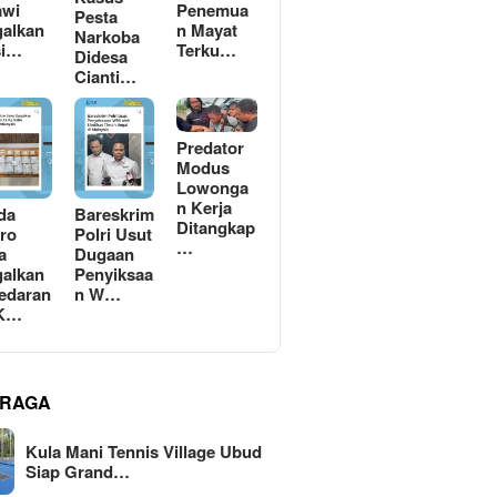
awi
Penemua
Pesta
alkan
n Mayat
Narkoba
si…
Terku…
Didesa
Cianti…
Predator
Modus
Lowonga
n Kerja
da
Bareskrim
Ditangkap
ro
Polri Usut
…
a
Dugaan
alkan
Penyiksaa
edaran
n W…
 K…
RAGA
Kula Mani Tennis Village Ubud
Siap Grand…