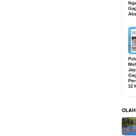
Ng
Gag
Ak
Pol
Met
Jay
Gag
Per
32
OLAH