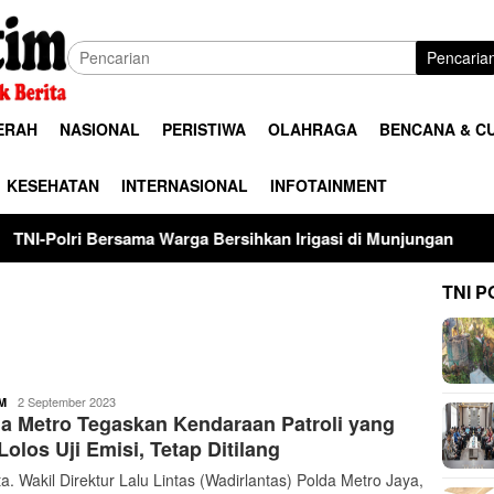
Pencaria
ERAH
NASIONAL
PERISTIWA
OLAHRAGA
BENCANA & C
KESEHATAN
INTERNASIONAL
INFOTAINMENT
ersama Warga Bersihkan Irigasi di Munjungan
Universita
TNI P
buserjatim
2 September 2023
M
a Metro Tegaskan Kendaraan Patroli yang
Lolos Uji Emisi, Tetap Ditilang
a. Wakil Direktur Lalu Lintas (Wadirlantas) Polda Metro Jaya,