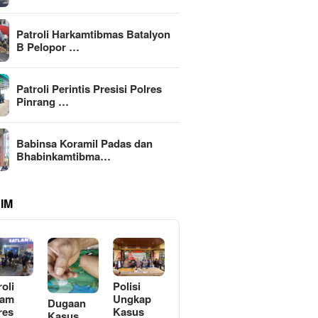
Patroli Harkamtibmas Batalyon
B Pelopor …
Patroli Perintis Presisi Polres
Pinrang …
Babinsa Koramil Padas dan
Bhabinkamtibma…
IM
roli
Polisi
lam
Ungkap
Dugaan
res
Kasus
Kasus