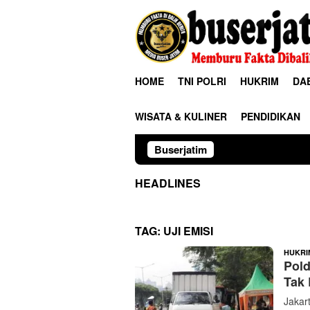
Loncat
ke
konten
HOME
TNI POLRI
HUKRIM
DA
WISATA & KULINER
PENDIDIKAN
Buserjatim
TNI-Polri B
HEADLINES
TAG:
UJI EMISI
HUKRI
Pold
Tak 
Jakart