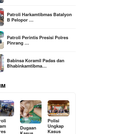
Patroli Harkamtibmas Batalyon
B Pelopor …
Patroli Perintis Presisi Polres
Pinrang …
Babinsa Koramil Padas dan
Bhabinkamtibma…
IM
roli
Polisi
lam
Ungkap
Dugaan
res
Kasus
Kasus