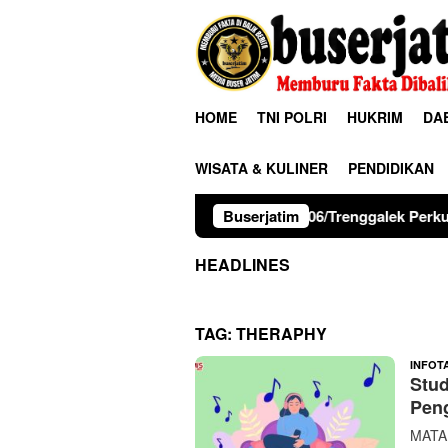
Loncat
ke
konten
HOME
TNI POLRI
HUKRIM
DA
WISATA & KULINER
PENDIDIKAN
Kodim 0806/Trenggalek Perkuat Karakter Siswa L
Buserjatim
HEADLINES
TAG:
THERAPHY
INFOT
Stud
Pen
MATAM