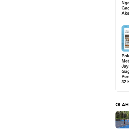
Ng
Gag
Ak
Pol
Met
Jay
Gag
Per
32
OLAH