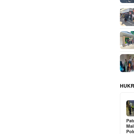
HUKR
Pat
Ma
Pol