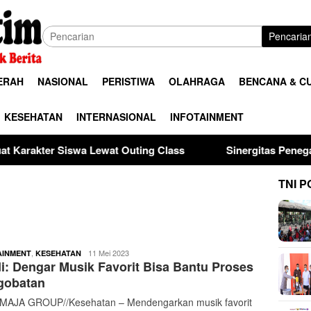
Pencaria
ERAH
NASIONAL
PERISTIWA
OLAHRAGA
BENCANA & C
KESEHATAN
INTERNASIONAL
INFOTAINMENT
ewat Outing Class
Sinergitas Penegak Hukum, Kapolres
TNI P
buserjatim
,
11 Mei 2023
AINMENT
KESEHATAN
i: Dengar Musik Favorit Bisa Bantu Proses
gobatan
AJA GROUP//Kesehatan – Mendengarkan musik favorit