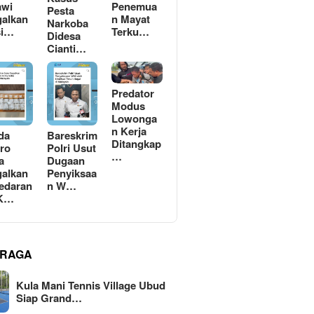
awi
Penemua
Pesta
alkan
n Mayat
Narkoba
si…
Terku…
Didesa
Cianti…
Predator
Modus
Lowonga
n Kerja
da
Bareskrim
Ditangkap
ro
Polri Usut
…
a
Dugaan
alkan
Penyiksaa
edaran
n W…
 K…
RAGA
Kula Mani Tennis Village Ubud
Siap Grand…