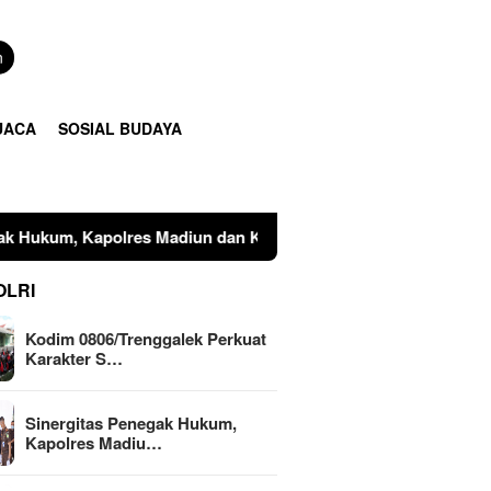
n
UACA
SOSIAL BUDAYA
 Madiun dan Kajari Musnahkan Barang Bukti Perkara Pidana U
OLRI
Kodim 0806/Trenggalek Perkuat
Karakter S…
Sinergitas Penegak Hukum,
Kapolres Madiu…