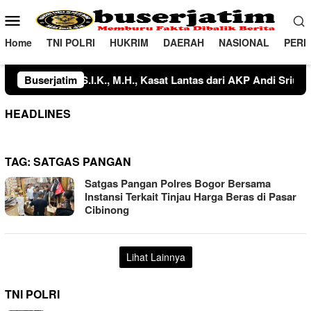
Loncat
Menu
ke
Mobile
konten
Home
TNI POLRI
HUKRIM
DAERAH
NASIONAL
PERI
t Resnarkoba dari IPTU Mangopo Mansyur, S.H., M.H. kepada IPTU
Buserjatim
HEADLINES
TAG:
SATGAS PANGAN
Satgas Pangan Polres Bogor Bersama
Instansi Terkait Tinjau Harga Beras di Pasar
Cibinong
Lihat Lainnya
TNI POLRI