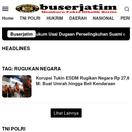
Loncat
Menu
ke
Mobile
konten
Home
TNI POLRI
HUKRIM
DAERAH
NASIONAL
PERI
um Usai Dugaan Perselingkuhan Suami di Sulawesi Tengah
Buserjatim
HEADLINES
TAG:
RUGUKAN NEGARA
Korupsi Tukin ESDM Rugikan Negara Rp 27,6
M: Buat Umrah hingga Beli Kendaraan
Lihat Lainnya
TNI POLRI