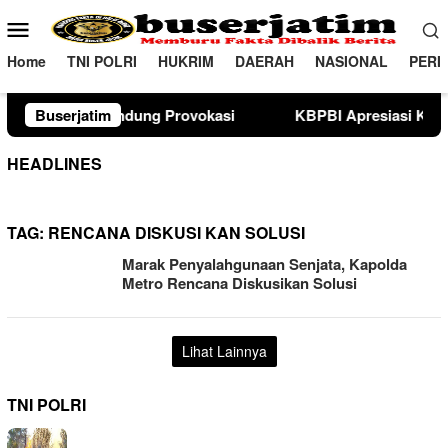
Loncat
Menu
ke
Mobile
konten
Home
TNI POLRI
HUKRIM
DAERAH
NASIONAL
PERI
g Provokasi
Buserjatim
KBPBI Apresiasi Komitmen Kapolri Kawal 
HEADLINES
TAG:
RENCANA DISKUSI KAN SOLUSI
Marak Penyalahgunaan Senjata, Kapolda
Metro Rencana Diskusikan Solusi
Lihat Lainnya
TNI POLRI