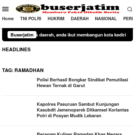
Loncat
Menu
ke
Mobile
konten
Home
TNI POLRI
HUKRIM
DAERAH
NASIONAL
PERI
ah, anda ikut membangun kota kediri
Buserjatim
Plt Camat Lembang
HEADLINES
TAG:
RAMADHAN
Polisi Berhasil Bongkar Sindikat Pemutilasi
Hewan Ternak di Garut
Kapolres Pasuruan Sambut Kunjungan
Kasubdit Jamenopsrek Ditkamsel Korlantas
Polri di Posyan Mudik Lebaran
Beragam Kuliner Ramadan Khas Negara