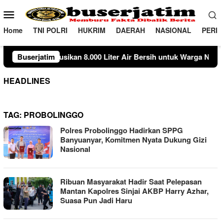
Loncat
Menu
ke
Mobile
konten
Home
TNI POLRI
HUKRIM
DAERAH
NASIONAL
PERI
busikan 8.000 Liter Air Bersih untuk Warga Ngambon
Buserjatim
Sus
HEADLINES
TAG:
PROBOLINGGO
Polres Probolinggo Hadirkan SPPG
Banyuanyar, Komitmen Nyata Dukung Gizi
Nasional
Ribuan Masyarakat Hadir Saat Pelepasan
Mantan Kapolres Sinjai AKBP Harry Azhar,
Suasa Pun Jadi Haru