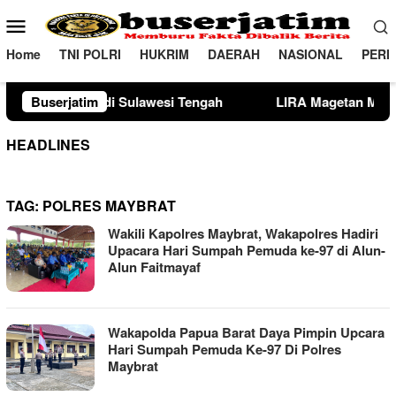
Loncat
Menu
ke
Mobile
konten
Home
TNI POLRI
HUKRIM
DAERAH
NASIONAL
PERI
tuk Pelajar
Buserjatim
PENGGANTIAN KAPOLRI”KOMPETENSI A
HEADLINES
TAG:
POLRES MAYBRAT
Wakili Kapolres Maybrat, Wakapolres Hadiri
Upacara Hari Sumpah Pemuda ke-97 di Alun-
Alun Faitmayaf
Wakapolda Papua Barat Daya Pimpin Upcara
Hari Sumpah Pemuda Ke-97 Di Polres
Maybrat