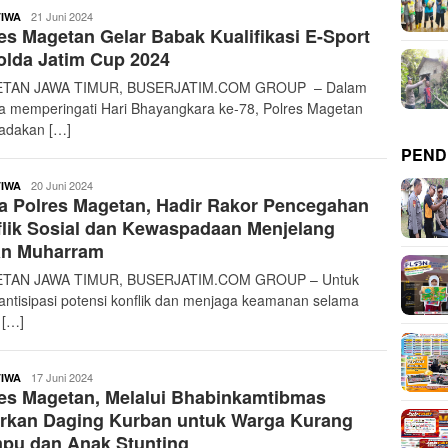
buserjatim
21 Juni 2024
TIWA
es Magetan Gelar Babak Kualifikasi E-Sport
lda Jatim Cup 2024
TAN JAWA TIMUR, BUSERJATIM.COM GROUP – Dalam
a memperingati Hari Bhayangkara ke-78, Polres Magetan
adakan […]
PEND
buserjatim
20 Juni 2024
TIWA
 Polres Magetan, Hadir Rakor Pencegahan
lik Sosial dan Kewaspadaan Menjelang
an Muharram
TAN JAWA TIMUR, BUSERJATIM.COM GROUP – Untuk
ntisipasi potensi konflik dan menjaga keamanan selama
 […]
buserjatim
17 Juni 2024
TIWA
es Magetan, Melalui Bhabinkamtibmas
urkan Daging Kurban untuk Warga Kurang
pu dan Anak Stunting