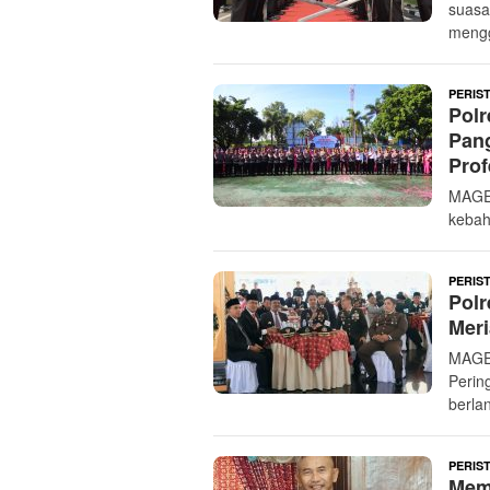
suasa
mengg
PERIS
Polr
Pang
Pro
MAGE
kebah
PERIS
Polr
Meri
MAGE
Perin
berla
PERIS
Mem