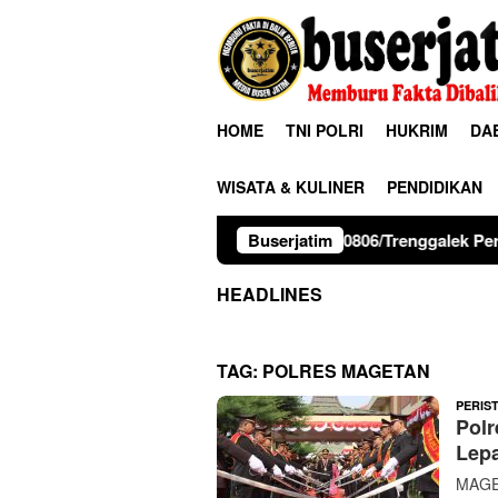
Loncat
ke
konten
HOME
TNI POLRI
HUKRIM
DA
WISATA & KULINER
PENDIDIKAN
Kodim 0806/Trenggalek Perkuat Karakter Siswa L
Buserjatim
HEADLINES
TAG:
POLRES MAGETAN
PERIS
Polr
Lepa
MAGE