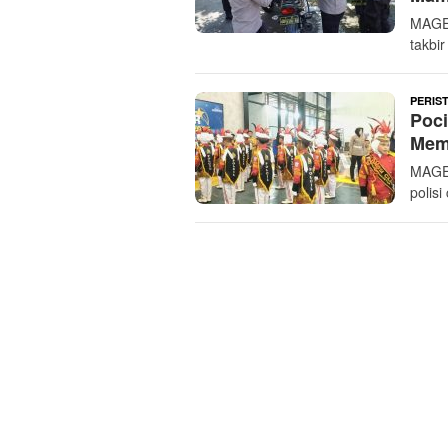
MAGE
takbi
PERIS
Poci
Memu
MAGE
polisi