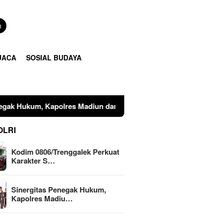
n
UACA
SOSIAL BUDAYA
 Madiun dan Kajari Musnahkan Barang Bukti Perkara Pidana U
OLRI
Kodim 0806/Trenggalek Perkuat
Karakter S…
Sinergitas Penegak Hukum,
Kapolres Madiu…