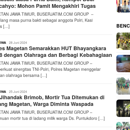
cahyo: Mohon Pamit Mengakhiri Tugas
TAN JAWA TIMUR, BUSERJATIM.COM GROUP –
lang masa purna bakti sebagai anggota Polri, Kasi
BENC
s […]
buserjatim
28 Juni 2024
TIWA
res Magetan Semarakkan HUT Bhayangkara
8 dengan Olahraga dan Berbagi Kebahagiaan
TAN JAWA TIMUR, BUSERJATIM.COM GROUP –
rkuat sinergitas TNI-Polri, Polres Magetan menggelar
tan olahraga bersama […]
buserjatim
25 Juni 2024
TIWA
Jihandak Brimob, Mortir Tua Ditemukan di
ang Magetan, Warga Diminta Waspada
TAN JAWA TIMUR, BUSERJATIM.COM GROUP –
uan mortir tua di ladang milik warga Ds. Puntukdoro […]