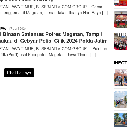
TAN JAWA TIMUR, BUSERJATIM.COM GROUP – Gema
r menggema di Magetan, menandakan tibanya Hari Raya […]
buserjatim
17 Juni 2024
TIWA
l Binaan Satlantas Polres Magetan, Tampil
kau di Gebyar Polisi Cilik 2024 Polda Jatim
TAN JAWA TIMUR, BUSERJATIM.COM GROUP – Puluhan
 cilik (Pocil) asal Kabupaten Magetan, Jawa Timur, […]
INFO
Lihat Lainnya