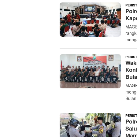
PERIS
Polr
Kapo
MAGE
rangk
meng
PERIS
Waka
Konf
Bul
MAGE
menga
Bulan
PERIS
Polr
Sal
Mam