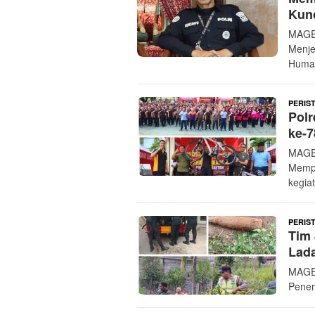
Kun
MAGE
Menje
Huma
PERIS
Pol
ke-7
MAGE
Mempe
kegia
PERIS
Tim 
Lad
MAGE
Penem