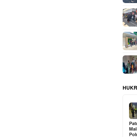
HUKR
Pat
Ma
Pol