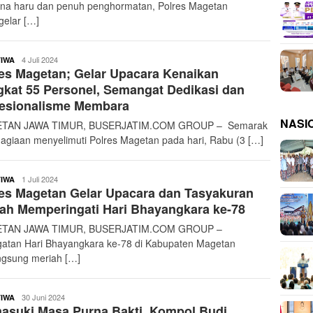
na haru dan penuh penghormatan, Polres Magetan
elar […]
buserjatim
4 Juli 2024
TIWA
es Magetan; Gelar Upacara Kenaikan
kat 55 Personel, Semangat Dedikasi dan
fesionalisme Membara
NASI
TAN JAWA TIMUR, BUSERJATIM.COM GROUP – Semarak
agiaan menyelimuti Polres Magetan pada hari, Rabu (3 […]
buserjatim
1 Juli 2024
TIWA
es Magetan Gelar Upacara dan Tasyakuran
ah Memperingati Hari Bhayangkara ke-78
TAN JAWA TIMUR, BUSERJATIM.COM GROUP –
gatan Hari Bhayangkara ke-78 di Kabupaten Magetan
ngsung meriah […]
buserjatim
30 Juni 2024
TIWA
asuki Masa Purna Bakti, Kompol Budi