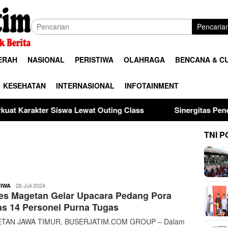
Pencaria
ERAH
NASIONAL
PERISTIWA
OLAHRAGA
BENCANA & C
KESEHATAN
INTERNASIONAL
INFOTAINMENT
ewat Outing Class
Sinergitas Penegak Hukum, Kapolres
TNI P
buserjatim
26 Juli 2024
TIWA
es Magetan Gelar Upacara Pedang Pora
s 14 Personel Purna Tugas
TAN JAWA TIMUR, BUSERJATIM.COM GROUP – Dalam