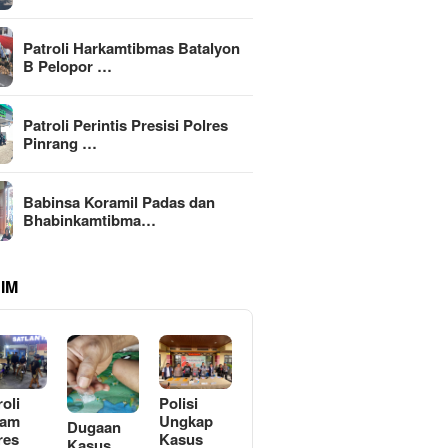
Patroli Harkamtibmas Batalyon
B Pelopor …
Patroli Perintis Presisi Polres
Pinrang …
Babinsa Koramil Padas dan
Bhabinkamtibma…
IM
roli
Polisi
lam
Ungkap
Dugaan
res
Kasus
Kasus