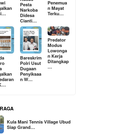
awi
Penemua
Pesta
alkan
n Mayat
Narkoba
si…
Terku…
Didesa
Cianti…
Predator
Modus
Lowonga
n Kerja
da
Bareskrim
Ditangkap
ro
Polri Usut
…
a
Dugaan
alkan
Penyiksaa
edaran
n W…
 K…
RAGA
Kula Mani Tennis Village Ubud
Siap Grand…