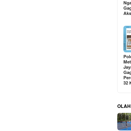
Ng
Gag
Ak
Pol
Met
Jay
Gag
Per
32
OLAH