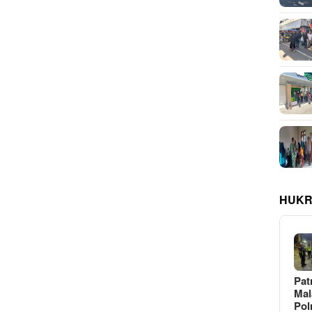
HUKR
Pat
Ma
Pol