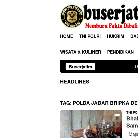
Loncat
ke
konten
HOME
TNI POLRI
HUKRIM
DA
WISATA & KULINER
PENDIDIKAN
Buserjatim
Universitas Palan
HEADLINES
TAG:
POLDA JABAR BRIPKA DE
TNI PO
Bha
Sam
Majal