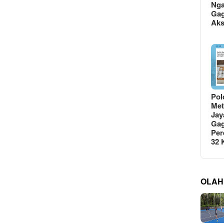
Ng
Gag
Ak
Pol
Met
Jay
Gag
Per
32
OLAH