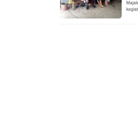
Majal
kegia