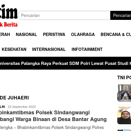
Pencaria
ERAH
NASIONAL
PERISTIWA
OLAHRAGA
BENCANA & C
KESEHATAN
INTERNASIONAL
INFOTAINMENT
gka Raya Perkuat SDM Polri Lewat Pusat Studi Kepolisian
TNI P
DE JUHAERI
buserjatim
23 September 2023
LRI
binkamtibmas Polsek Sindangwangi
bangi Warga Binaan di Desa Bantar Agung
engka – Bhabinkamtibmas Polsek Sindangwangi Polres