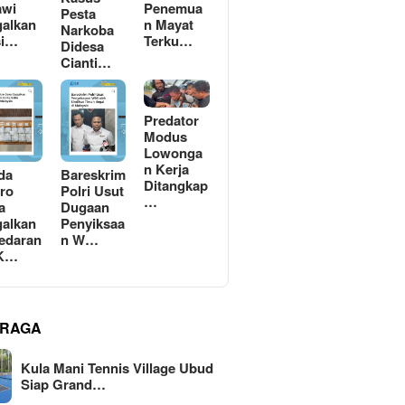
awi
Penemua
Pesta
alkan
n Mayat
Narkoba
si…
Terku…
Didesa
Cianti…
Predator
Modus
Lowonga
n Kerja
da
Bareskrim
Ditangkap
ro
Polri Usut
…
a
Dugaan
alkan
Penyiksaa
edaran
n W…
 K…
RAGA
Kula Mani Tennis Village Ubud
Siap Grand…