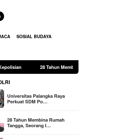
n
UACA
SOSIAL BUDAYA
28 Tahun Membina Rumah Tangga, Seorang Ibu Lima Anak Tem
OLRI
Universitas Palangka Raya
Perkuat SDM Po…
28 Tahun Membina Rumah
Tangga, Seorang I…