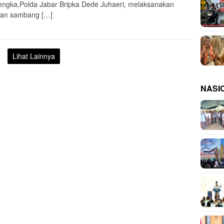
engka,Polda Jabar Bripka Dede Juhaeri, melaksanakan
tan sambang […]
Lihat Lainnya
NASI