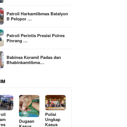
Patroli Harkamtibmas Batalyon
B Pelopor …
Patroli Perintis Presisi Polres
Pinrang …
Babinsa Koramil Padas dan
Bhabinkamtibma…
IM
roli
Polisi
lam
Ungkap
Dugaan
res
Kasus
Kasus