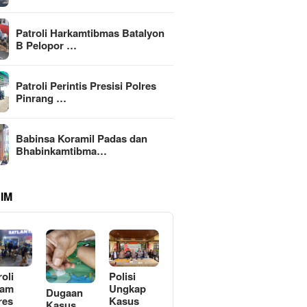
Patroli Harkamtibmas Batalyon
B Pelopor …
Patroli Perintis Presisi Polres
Pinrang …
Babinsa Koramil Padas dan
Bhabinkamtibma…
IM
roli
Polisi
lam
Ungkap
Dugaan
res
Kasus
Kasus