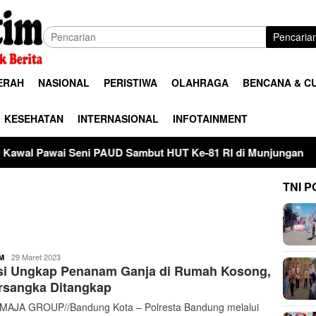
Pencaria
ERAH
NASIONAL
PERISTIWA
OLAHRAGA
BENCANA & C
KESEHATAN
INTERNASIONAL
INFOTAINMENT
ni PAUD Sambut HUT Ke-81 RI di Munjungan
Kementeria
TNI P
buserjatim
29 Maret 2023
M
isi Ungkap Penanam Ganja di Rumah Kosong,
rsangka Ditangkap
AJA GROUP//Bandung Kota – Polresta Bandung melalui