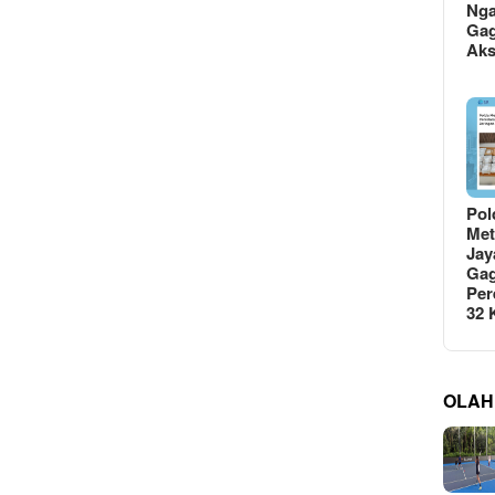
Ng
Gag
Ak
Pol
Met
Jay
Gag
Per
32
OLAH