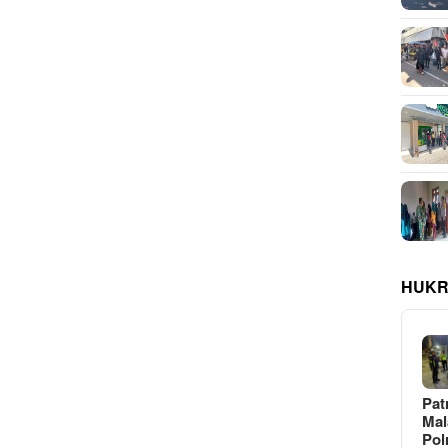
HUKR
Pat
Ma
Pol