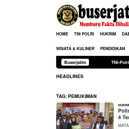
Loncat
ke
konten
HOME
TNI POLRI
HUKRIM
DA
WISATA & KULINER
PENDIDIKAN
Buserjatim
TNI-Polri Kawal Pawai Se
HEADLINES
TAG:
PEMUKIMAN
HUKRI
Pol
4 Te
MATAM