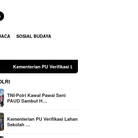
n
UACA
SOSIAL BUDAYA
n PU Verifikasi Lahan Sekolah Rakyat di Tulungagung, Pembang
OLRI
TNI-Polri Kawal Pawai Seni
PAUD Sambut H…
Kementerian PU Verifikasi Lahan
Sekolah …