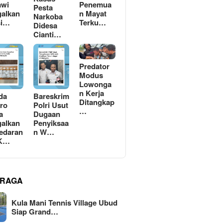
awi
Penemua
Pesta
alkan
n Mayat
Narkoba
si…
Terku…
Didesa
Cianti…
Predator
Modus
Lowonga
n Kerja
da
Bareskrim
Ditangkap
ro
Polri Usut
…
a
Dugaan
alkan
Penyiksaa
edaran
n W…
 K…
RAGA
Kula Mani Tennis Village Ubud
Siap Grand…