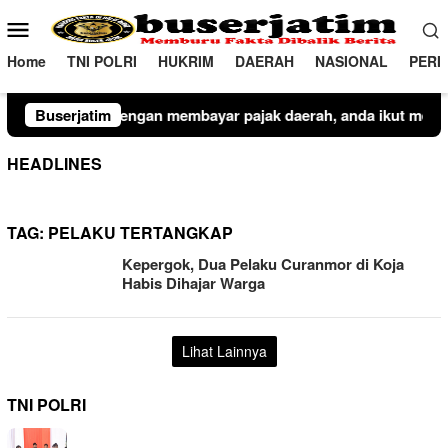
Loncat
Menu
ke
Mobile
konten
Home
TNI POLRI
HUKRIM
DAERAH
NASIONAL
PERI
ayar pajak daerah, anda ikut membangun kota kediri
Buserjatim
Pl
HEADLINES
TAG:
PELAKU TERTANGKAP
Kepergok, Dua Pelaku Curanmor di Koja
Habis Dihajar Warga
Lihat Lainnya
TNI POLRI