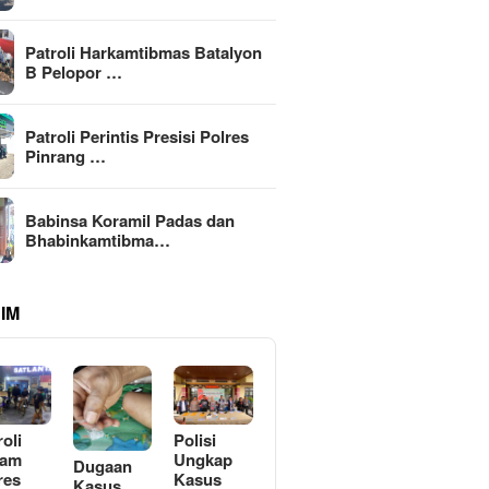
Patroli Harkamtibmas Batalyon
B Pelopor …
Patroli Perintis Presisi Polres
Pinrang …
Babinsa Koramil Padas dan
Bhabinkamtibma…
IM
roli
Polisi
lam
Ungkap
Dugaan
res
Kasus
Kasus