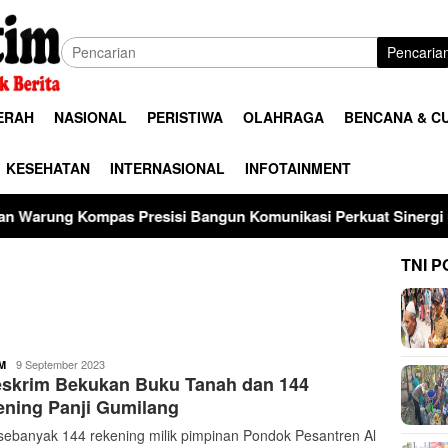
Pencaria
ERAH
NASIONAL
PERISTIWA
OLAHRAGA
BENCANA & C
KESEHATAN
INTERNASIONAL
INFOTAINMENT
as Presisi Bangun Komunikasi Perkuat Sinergi untuk Kamtibma
TNI P
buserjatim
9 September 2023
M
eskrim Bekukan Buku Tanah dan 144
ning Panji Gumilang
 sebanyak 144 rekening milik pimpinan Pondok Pesantren Al