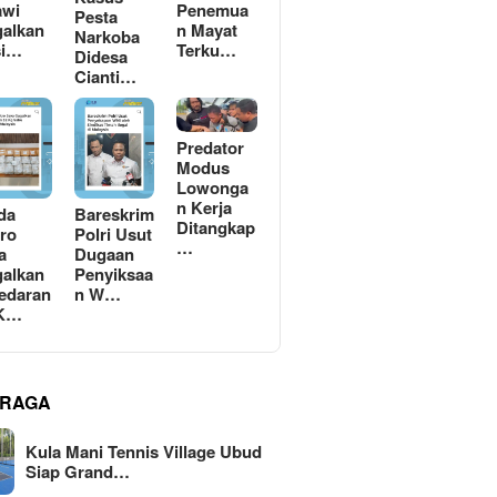
awi
Penemua
Pesta
alkan
n Mayat
Narkoba
si…
Terku…
Didesa
Cianti…
Predator
Modus
Lowonga
n Kerja
da
Bareskrim
Ditangkap
ro
Polri Usut
…
a
Dugaan
alkan
Penyiksaa
edaran
n W…
 K…
RAGA
Kula Mani Tennis Village Ubud
Siap Grand…