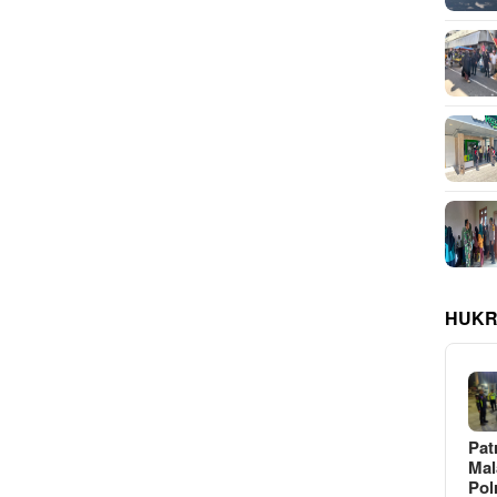
HUKR
Pat
Ma
Pol