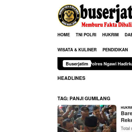
Loncat
ke
konten
HOME
TNI POLRI
HUKRIM
DA
WISATA & KULINER
PENDIDIKAN
Polres Ngawi Hadirkan Warung Komp
Buserjatim
HEADLINES
TAG:
PANJI GUMILANG
HUKRI
Bar
Reke
Total