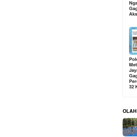
Ng
Gag
Ak
Pol
Met
Jay
Gag
Per
32
OLAH