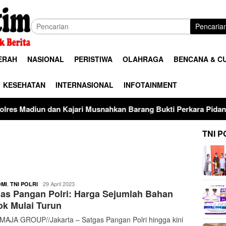
Pencaria
ERAH
NASIONAL
PERISTIWA
OLAHRAGA
BENCANA & C
KESEHATAN
INTERNASIONAL
INFOTAINMENT
jari Musnahkan Barang Bukti Perkara Pidana Umum
Ter
TNI P
buserjatim
,
29 April 2023
MI
TNI POLRI
as Pangan Polri: Harga Sejumlah Bahan
k Mulai Turun
AJA GROUP//Jakarta – Satgas Pangan Polri hingga kini