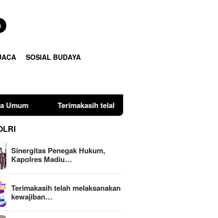
n
UACA
SOSIAL BUDAYA
imakasih telah melaksanakan kewajiban perpajakan daerah tepat
OLRI
Sinergitas Penegak Hukum,
Kapolres Madiu…
Terimakasih telah melaksanakan
kewajiban…