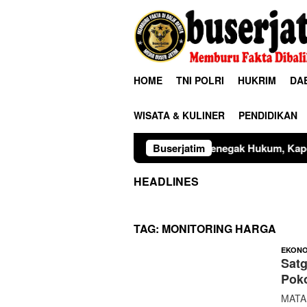
Loncat
ke
konten
HOME
TNI POLRI
HUKRIM
DA
WISATA & KULINER
PENDIDIKAN
Sinergitas Penegak Hukum, Kapolres Madiun dan Ka
Buserjatim
HEADLINES
TAG:
MONITORING HARGA
EKONO
Satg
Poko
MATAM