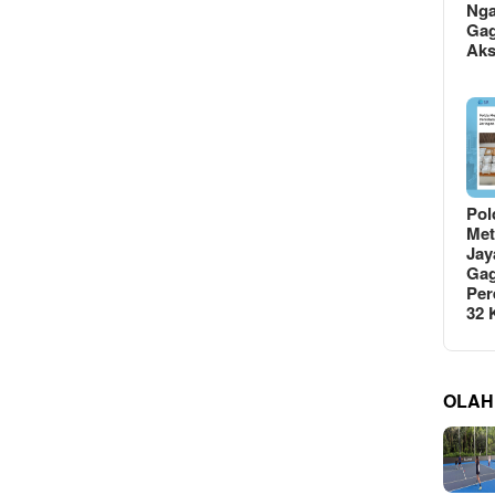
Ng
Gag
Ak
Pol
Met
Jay
Gag
Per
32
OLAH