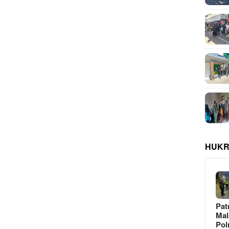
HUKR
Pat
Ma
Pol