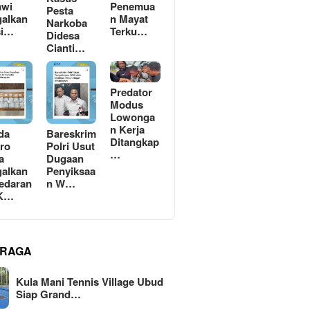
awi
Penemua
Pesta
alkan
n Mayat
Narkoba
si…
Terku…
Didesa
Cianti…
Predator
Modus
Lowonga
n Kerja
da
Bareskrim
Ditangkap
ro
Polri Usut
…
a
Dugaan
alkan
Penyiksaa
edaran
n W…
 K…
RAGA
Kula Mani Tennis Village Ubud
Siap Grand…