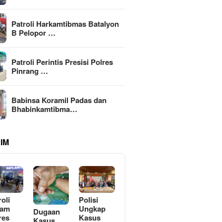
Patroli Harkamtibmas Batalyon
B Pelopor …
Patroli Perintis Presisi Polres
Pinrang …
Babinsa Koramil Padas dan
Bhabinkamtibma…
IM
roli
Polisi
lam
Ungkap
Dugaan
res
Kasus
Kasus