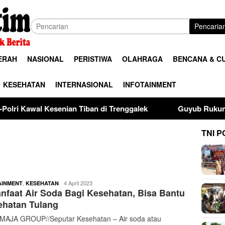
Pencaria
ERAH
NASIONAL
PERISTIWA
OLAHRAGA
BENCANA & C
KESEHATAN
INTERNASIONAL
INFOTAINMENT
enian Tiban di Trenggalek
Guyub Rukun Pedagang Pasar
TNI P
buserjatim
,
4 April 2023
AINMENT
KESEHATAN
nfaat Air Soda Bagi Kesehatan, Bisa Bantu
ehatan Tulang
AJA GROUP//Seputar Kesehatan – Air soda atau