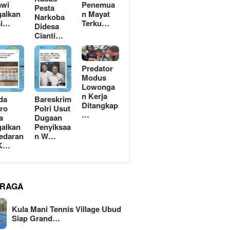
awi
Penemua
Pesta
alkan
n Mayat
Narkoba
si…
Terku…
Didesa
Cianti…
Predator
Modus
Lowonga
n Kerja
da
Bareskrim
Ditangkap
ro
Polri Usut
…
a
Dugaan
alkan
Penyiksaa
edaran
n W…
 K…
RAGA
Kula Mani Tennis Village Ubud
Siap Grand…