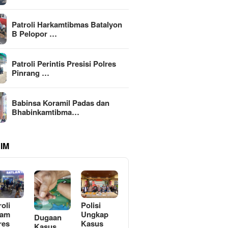
Patroli Harkamtibmas Batalyon
B Pelopor …
Patroli Perintis Presisi Polres
Pinrang …
Babinsa Koramil Padas dan
Bhabinkamtibma…
IM
roli
Polisi
lam
Ungkap
Dugaan
res
Kasus
Kasus