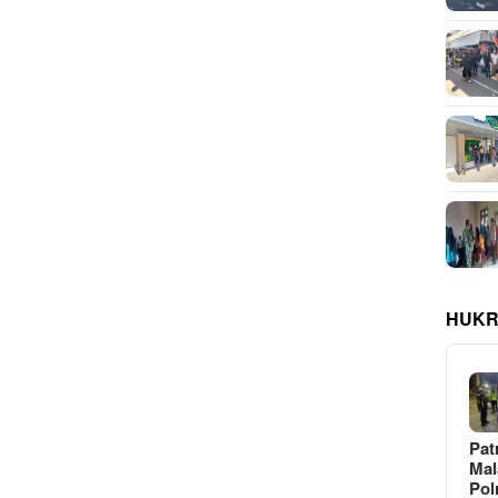
HUKR
Pat
Ma
Pol