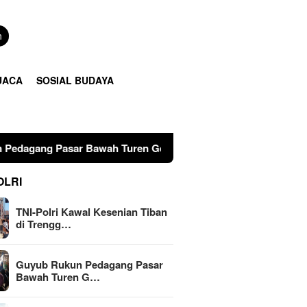
n
UACA
SOSIAL BUDAYA
 Bawah Turen Gelar Do’a SLOSO PON, Wujud Nyata Jaga Keruk
OLRI
TNI-Polri Kawal Kesenian Tiban
di Trengg…
Guyub Rukun Pedagang Pasar
Bawah Turen G…