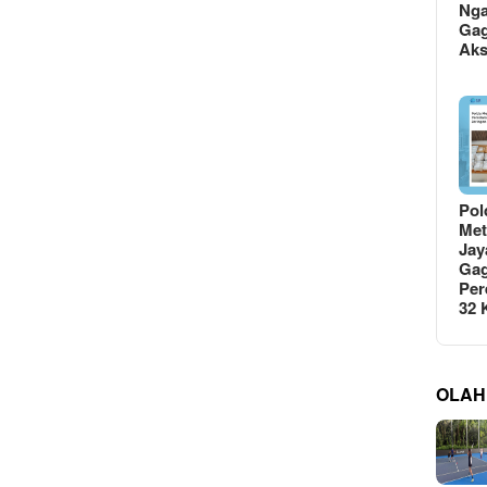
Ng
Gag
Ak
Pol
Met
Jay
Gag
Per
32
OLAH