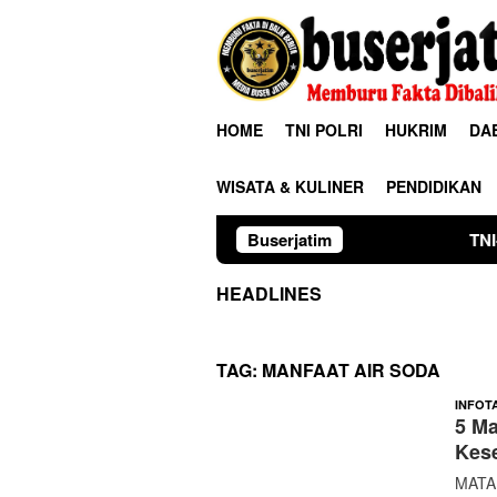
Loncat
ke
konten
HOME
TNI POLRI
HUKRIM
DA
WISATA & KULINER
PENDIDIKAN
Buserjatim
TNI-Polri Kawal Kes
HEADLINES
TAG:
MANFAAT AIR SODA
INFOT
5 Ma
Kes
MATAM