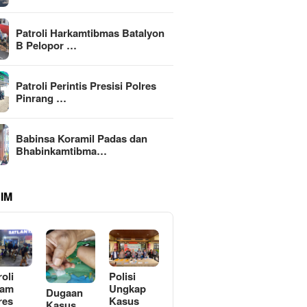
Patroli Harkamtibmas Batalyon
B Pelopor …
Patroli Perintis Presisi Polres
Pinrang …
Babinsa Koramil Padas dan
Bhabinkamtibma…
IM
roli
Polisi
lam
Ungkap
Dugaan
res
Kasus
Kasus