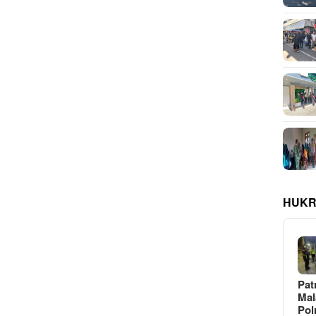
HUKR
Pat
Ma
Pol