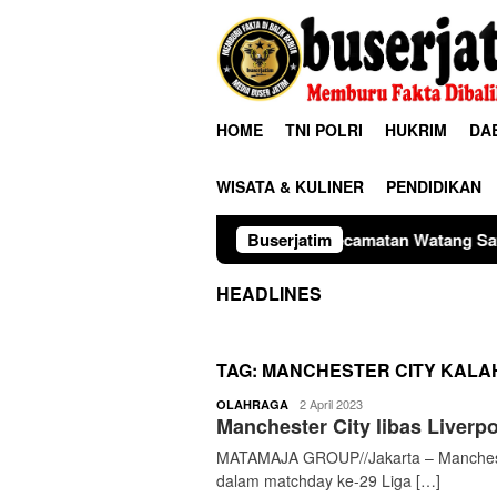
Loncat
ke
konten
HOME
TNI POLRI
HUKRIM
DA
WISATA & KULINER
PENDIDIKAN
(7/8/2026).‎‎Upacara yang dimulai pukul 07.40 Wita tersebut be
Buserjatim
HEADLINES
TAG:
MANCHESTER CITY KALA
buserjatim
2 April 2023
OLAHRAGA
Manchester City libas Liverp
MATAMAJA GROUP//Jakarta – Mancheste
dalam matchday ke-29 Liga […]