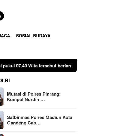
n
UACA
SOSIAL BUDAYA
 Kapolres Pinrang AKBP Edy Sabhara Mangga Barani, S.I.K., dida
OLRI
Mutasi di Polres Pinrang:
Kompol Nurdin …
Satbinmas Polres Madiun Kota
Gandeng Cab…