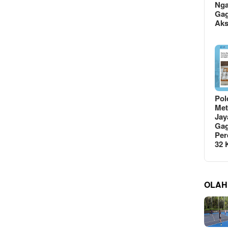
Ng
Gag
Ak
Pol
Met
Jay
Gag
Per
32
OLAH