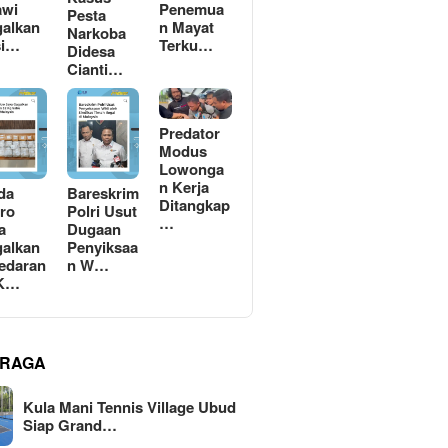
awi
Penemua
Pesta
alkan
n Mayat
Narkoba
si…
Terku…
Didesa
Cianti…
Predator
Modus
Lowonga
n Kerja
da
Bareskrim
Ditangkap
ro
Polri Usut
…
a
Dugaan
alkan
Penyiksaa
edaran
n W…
 K…
RAGA
Kula Mani Tennis Village Ubud
Siap Grand…