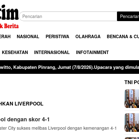
Pencaria
ERAH
NASIONAL
PERISTIWA
OLAHRAGA
BENCANA & C
KESEHATAN
INTERNASIONAL
INFOTAINMENT
rlangsung dengan khidmat. Bertindak selaku Inspektur Upacara,
TNI P
HKAN LIVERPOOL
ool dengan skor 4-1
r City sukses melibas Liverpool dengan kemenangan 4-1