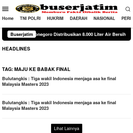
Loncat
Menu
ke
Mobile
konten
Home
TNI POLRI
HUKRIM
DAERAH
NASIONAL
PERI
oro Distribusikan 8.000 Liter Air Bersih untuk Warga Ngambon
Buserjatim
HEADLINES
TAG:
MAJU KE BABAK FINAL
Bulutangkis : Tiga wakil Indonesia menjaga asa ke final
Malaysia Masters 2023
Bulutangkis : Tiga wakil Indonesia menjaga asa ke final
Malaysia Masters 2023
Lihat Lainnya