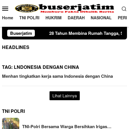
Loncat
Menu
ke
Mobile
konten
Home
TNI POLRI
HUKRIM
DAERAH
NASIONAL
PERI
28 Tahun Membina Rumah Tangga, Seorang Ibu Lima Anak Temp
Buserjatim
HEADLINES
TAG:
LNDONESIA DENGAN CHINA
Menhan tingkatkan kerja sama Indonesia dengan China
Lihat Lainnya
TNI POLRI
TNI-Polri Bersama Warga Bersihkan Irigas…