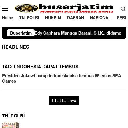
Loncat
Menu
ke
Mobile
konten
Home
TNI POLRI
HUKRIM
DAERAH
NASIONAL
PERI
IPDA Faisal Bakhriadi‎‎Dalam kegiatan tersebut, Kompol Nurdin,
Buserjatim
HEADLINES
TAG:
LNDONESIA DAPAT TEMBUS
Presiden Jokowi harap Indonesia bisa tembus 69 emas SEA
Games
Lihat Lainnya
TNI POLRI