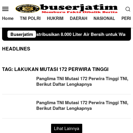
Loncat
Menu
ke
Mobile
konten
Home
TNI POLRI
HUKRIM
DAERAH
NASIONAL
PERI
ribusikan 8.000 Liter Air Bersih untuk Warga Ngambon
Buserjatim
S
HEADLINES
TAG:
LAKUKAN MUTASI 172 PERWIRA TINGGI
Panglima TNI Mutasi 172 Perwira Tinggi TNI,
Berikut Daftar Lengkapnya
Panglima TNI Mutasi 172 Perwira Tinggi TNI,
Berikut Daftar Lengkapnya
Lihat Lainnya