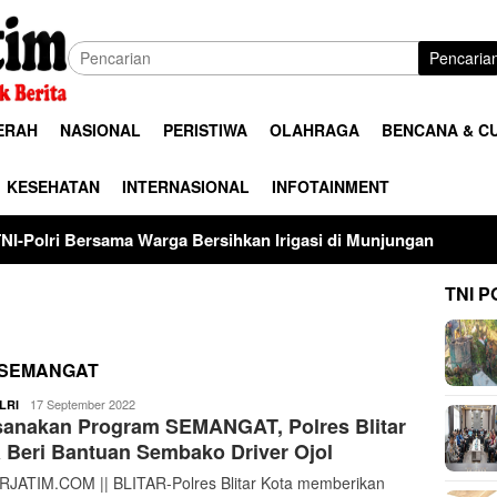
Pencaria
ERAH
NASIONAL
PERISTIWA
OLAHRAGA
BENCANA & C
KESEHATAN
INTERNASIONAL
INFOTAINMENT
 Warga Bersihkan Irigasi di Munjungan
Universitas Pala
TNI P
SEMANGAT
ardy
17 September 2022
LRI
sanakan Program SEMANGAT, Polres Blitar
 Beri Bantuan Sembako Driver Ojol
JATIM.COM || BLITAR-Polres Blitar Kota memberikan