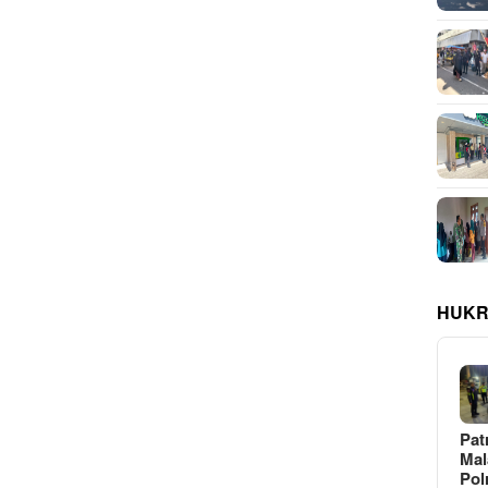
HUKR
Pat
Ma
Pol