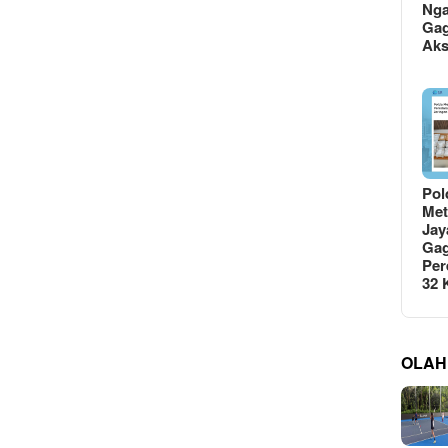
Ng
Gag
Ak
Pol
Met
Jay
Gag
Per
32
OLAH