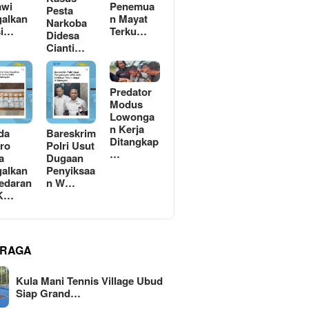
awi
Penemua
Pesta
alkan
n Mayat
Narkoba
si…
Terku…
Didesa
Cianti…
Predator
Modus
Lowonga
n Kerja
da
Bareskrim
Ditangkap
ro
Polri Usut
…
a
Dugaan
alkan
Penyiksaa
edaran
n W…
 K…
RAGA
Kula Mani Tennis Village Ubud
Siap Grand…