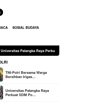
n
UACA
SOSIAL BUDAYA
ngka Raya Perkuat SDM Polri Lewat Pusat Studi Kepolisian
OLRI
TNI-Polri Bersama Warga
Bersihkan Irigas…
Universitas Palangka Raya
Perkuat SDM Po…