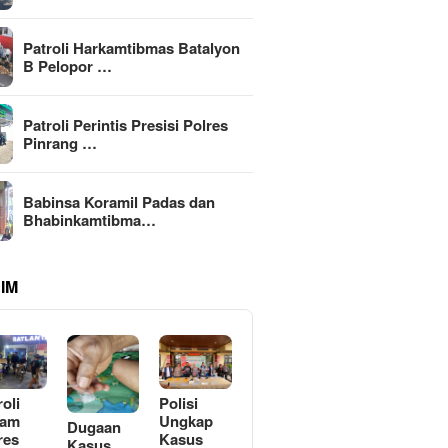
Patroli Harkamtibmas Batalyon
B Pelopor …
Patroli Perintis Presisi Polres
Pinrang …
Babinsa Koramil Padas dan
Bhabinkamtibma…
IM
roli
Polisi
lam
Ungkap
Dugaan
res
Kasus
Kasus