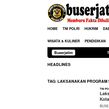
Loncat
ke
konten
HOME
TNI POLRI
HUKRIM
DA
WISATA & KULINER
PENDIDIKAN
Buserjatim
TNI-Polri Bersama
HEADLINES
TAG:
LAKSANAKAN PROGRAM 
TNI PO
Lak
Kota
BUSER