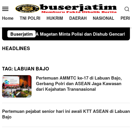
Loncat
Menu
ke
Mobile
konten
Home
TNI POLRI
HUKRIM
DAERAH
NASIONAL
PERI
 Minta Polisi dan Dishub Gencarkan Sosialisasi Edukasi Berken
Buserjatim
HEADLINES
TAG:
LABUAN BAJO
Pertemuan AMMTC ke-17 di Labuan Bajo,
Gerbang Polri dan ASEAN Jaga Kawasan
dari Kejahatan Transnasional
Pertemuan pejabat senior hari ini awali KTT ASEAN di Labuan
Bajo