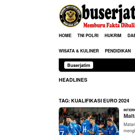
Loncat
ke
konten
HOME
TNI POLRI
HUKRIM
DA
WISATA & KULINER
PENDIDIKAN
Buserjatim
Polres Ngawi H
HEADLINES
TAG:
KUALIFIKASI EURO 2024
INTER
Malt
Matam
mengha