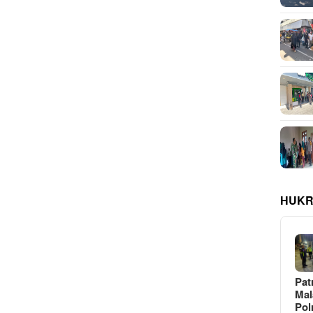
HUKR
Pat
Ma
Pol