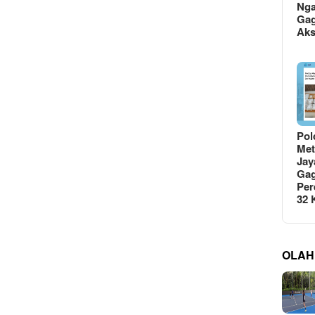
Ng
Gag
Ak
Pol
Met
Jay
Gag
Per
32
OLAH