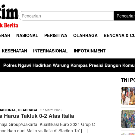
Pencaria
ERAH
NASIONAL
PERISTIWA
OLAHRAGA
BENCANA & C
KESEHATAN
INTERNASIONAL
INFOTAINMENT
adirkan Warung Kompas Presisi Bangun Komunikasi Perkuat Si
TNI P
buserjatim
,
27 Maret 2023
NASIONAL
OLAHRAGA
a Harus Takluk 0-2 Atas Italia
aja Group//Jakarta. Kualifikasi Euro 2024 Grup C
dirkan duel Malta vs Italia di Stadion Ta’ […]