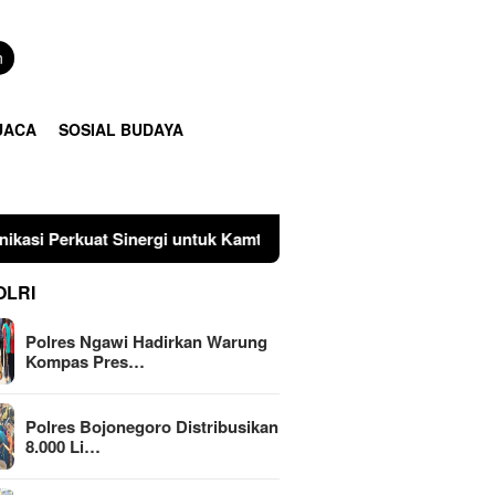
n
UACA
SOSIAL BUDAYA
nergi untuk Kamtibmas
Polres Bojonegoro Distribusikan
OLRI
Polres Ngawi Hadirkan Warung
Kompas Pres…
Polres Bojonegoro Distribusikan
8.000 Li…