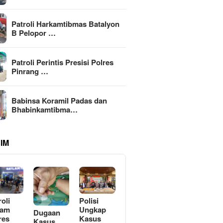
Patroli Harkamtibmas Batalyon
B Pelopor …
Patroli Perintis Presisi Polres
Pinrang …
Babinsa Koramil Padas dan
Bhabinkamtibma…
IM
roli
Polisi
lam
Ungkap
Dugaan
res
Kasus
Kasus