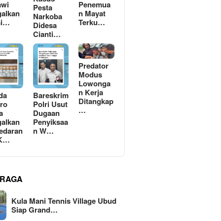
awi
Penemua
Pesta
alkan
n Mayat
Narkoba
si…
Terku…
Didesa
Cianti…
Predator
Modus
Lowonga
n Kerja
da
Bareskrim
Ditangkap
ro
Polri Usut
…
a
Dugaan
alkan
Penyiksaa
edaran
n W…
 K…
RAGA
Kula Mani Tennis Village Ubud
Siap Grand…