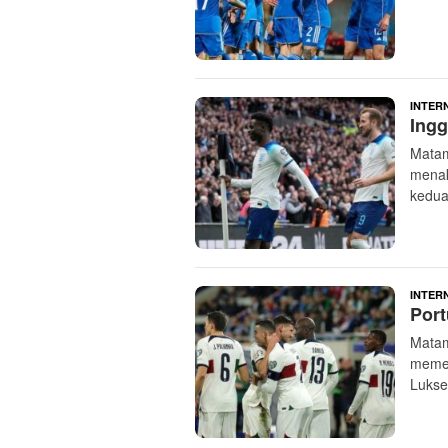
INTER
Ingg
Matam
menak
kedua
INTER
Port
Matam
memen
Lukse