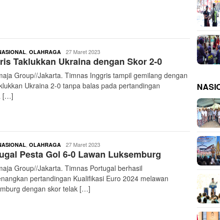
buserjatim
,
27 Maret 2023
NASIONAL
OLAHRAGA
ris Taklukkan Ukraina dengan Skor 2-0
aja Group//Jakarta. Timnas Inggris tampil gemilang dengan
lukkan Ukraina 2-0 tanpa balas pada pertandingan
NASI
 […]
buserjatim
,
27 Maret 2023
NASIONAL
OLAHRAGA
ugal Pesta Gol 6-0 Lawan Luksemburg
aja Group//Jakarta. Timnas Portugal berhasil
angkan pertandingan Kualifikasi Euro 2024 melawan
mburg dengan skor telak […]