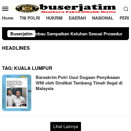
Loncat
Menu
ke
Mobile
konten
Home
TNI POLRI
HUKRIM
DAERAH
NASIONAL
PERI
 Imbau Sampaikan Keluhan Sesuai Prosedur
Buserjatim
Sambangi P
HEADLINES
TAG:
KUALA LUMPUR
Bareskrim Polri Usut Dugaan Penyiksaan
WNI oleh Sindikat Tambang Timah Ilegal di
Malaysia
Lihat Lainnya