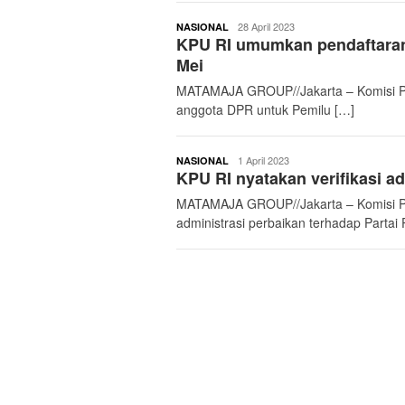
buserjatim
28 April 2023
NASIONAL
KPU RI umumkan pendaftaran
Mei
MATAMAJA GROUP//Jakarta – Komisi P
anggota DPR untuk Pemilu […]
buserjatim
1 April 2023
NASIONAL
KPU RI nyatakan verifikasi a
MATAMAJA GROUP//Jakarta – Komisi Pe
administrasi perbaikan terhadap Partai