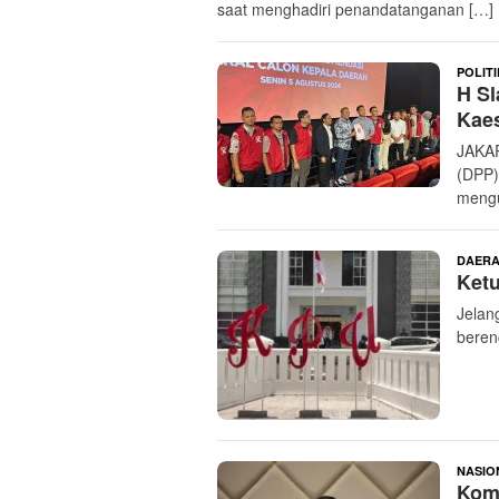
saat menghadiri penandatanganan […]
POLITI
H Sl
Kae
JAKA
(DPP)
meng
DAER
Ket
Jelan
beren
NASIO
Komi