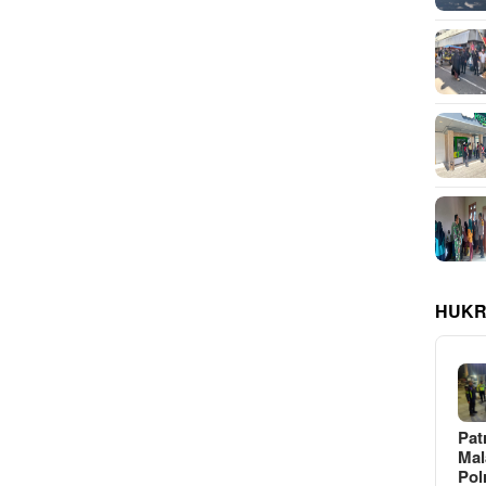
HUKR
Pat
Ma
Pol