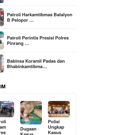
Patroli Harkamtibmas Batalyon
B Pelopor …
Patroli Perintis Presisi Polres
Pinrang …
Babinsa Koramil Padas dan
Bhabinkamtibma…
IM
roli
Polisi
lam
Ungkap
Dugaan
res
Kasus
Kasus