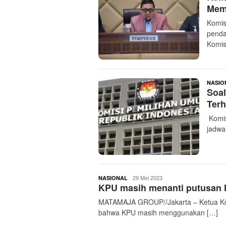
Mem
Komis
penda
Komis
NASIO
Soal
Terh
Komis
jadwa
buserjatim
29 Mei 2023
NASIONAL
KPU masih menanti putusan M
MATAMAJA GROUP//Jakarta – Ketua Ko
bahwa KPU masih menggunakan […]