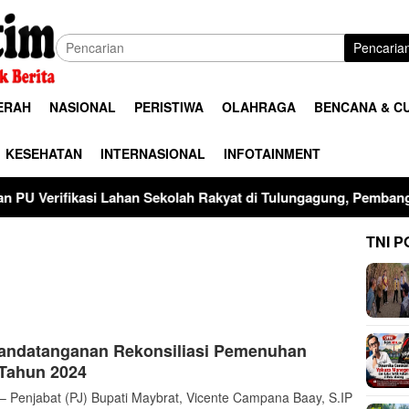
Pencaria
ERAH
NASIONAL
PERISTIWA
OLAHRAGA
BENCANA & C
KESEHATAN
INTERNASIONAL
INFOTAINMENT
an Sekolah Rakyat di Tulungagung, Pembangunan Ditargetkan D
TNI P
nandatanganan Rekonsiliasi Pemenuhan
 Tahun 2024
njabat (PJ) Bupati Maybrat, Vicente Campana Baay, S.IP