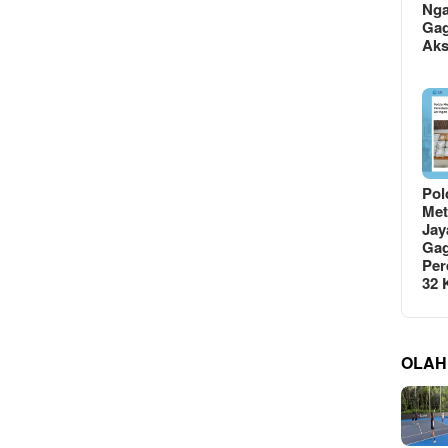
Ng
Gag
Ak
Pol
Met
Jay
Gag
Per
32
OLAH