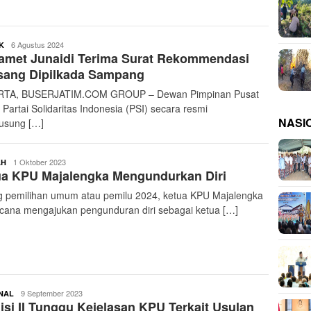
buserjatim
6 Agustus 2024
K
amet Junaidi Terima Surat Rekommendasi
sang Dipilkada Sampang
RTA, BUSERJATIM.COM GROUP – Dewan Pimpinan Pusat
 Partai Solidaritas Indonesia (PSI) secara resmi
NASI
usung […]
buserjatim
1 Oktober 2023
AH
ua KPU Majalengka Mengundurkan Diri
g pemilihan umum atau pemilu 2024, ketua KPU Majalengka
cana mengajukan pengunduran diri sebagai ketua […]
buserjatim
9 September 2023
NAL
si II Tunggu Kejelasan KPU Terkait Usulan