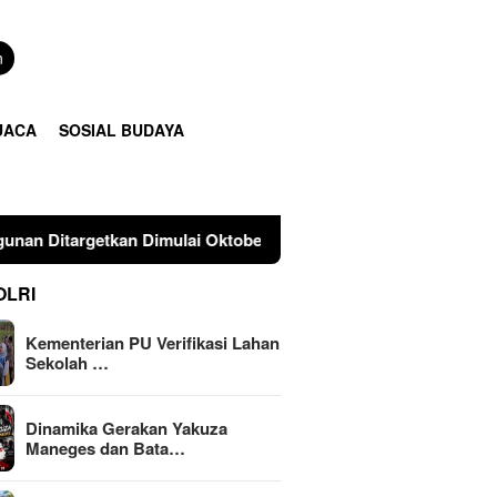
n
UACA
SOSIAL BUDAYA
imulai Oktober 2026Agustus 7, 2026
Dinamika Gerakan Y
OLRI
Kementerian PU Verifikasi Lahan
Sekolah …
Dinamika Gerakan Yakuza
Maneges dan Bata…