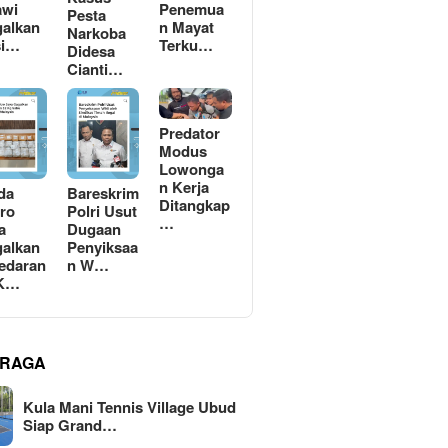
awi
Penemua
Pesta
alkan
n Mayat
Narkoba
si…
Terku…
Didesa
Cianti…
Predator
Modus
Lowonga
n Kerja
da
Bareskrim
Ditangkap
ro
Polri Usut
…
a
Dugaan
alkan
Penyiksaa
edaran
n W…
 K…
RAGA
Kula Mani Tennis Village Ubud
Siap Grand…