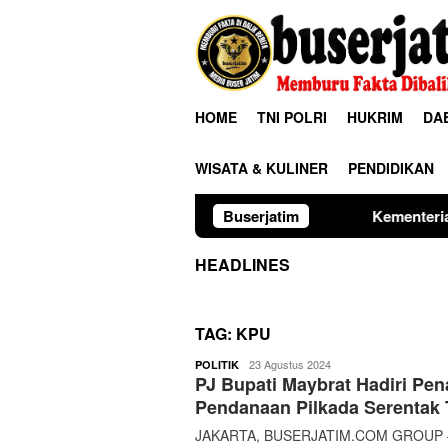
Loncat
ke
konten
HOME
TNI POLRI
HUKRIM
DA
WISATA & KULINER
PENDIDIKAN
Buserjatim
Kementerian PU Verifikasi Lah
HEADLINES
TAG:
KPU
buserjatim
23 Agustus 2024
POLITIK
PJ Bupati Maybrat Hadiri Pe
Pendanaan Pilkada Serentak
JAKARTA, BUSERJATIM.COM GROUP – Pe