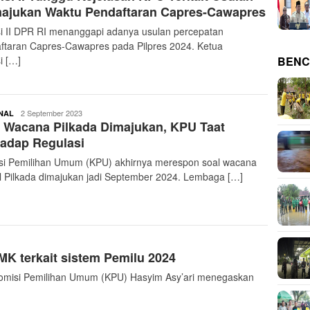
ajukan Waktu Pendaftaran Capres-Cawapres
i II DPR RI menanggapi adanya usulan percepatan
ftaran Capres-Cawapres pada Pilpres 2024. Ketua
i […]
BENC
buserjatim
2 September 2023
NAL
 Wacana Pilkada Dimajukan, KPU Taat
adap Regulasi
i Pemilihan Umum (KPU) akhirnya merespon soal wacana
l Pilkada dimajukan jadi September 2024. Lembaga […]
K terkait sistem Pemilu 2024
misi Pemilihan Umum (KPU) Hasyim Asy’ari menegaskan