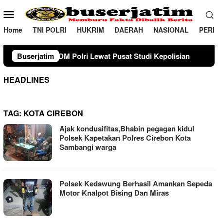
Loncat
Menu
ke
Mobile
konten
Home
TNI POLRI
HUKRIM
DAERAH
NASIONAL
PERI
 Polri Lewat Pusat Studi Kepolisian
Buserjatim
28 Tahun Membina
HEADLINES
TAG:
KOTA CIREBON
Ajak kondusifitas,Bhabin pegagan kidul
Polsek Kapetakan Polres Cirebon Kota
Sambangi warga
Polsek Kedawung Berhasil Amankan Sepeda
Motor Knalpot Bising Dan Miras