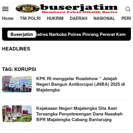
Loncat
Menu
ke
Mobile
konten
Home
TNI POLRI
HUKRIM
DAERAH
NASIONAL
PERI
res Narkoba Polres Pinrang Pererat Kemitraan Strategis di kab
Buserjatim
HEADLINES
TAG:
KORUPSI
KPK RI menggelar Roadshow ” Jelajah
Negeri Bangun Antikorupsi (JNBA) 2025 di
Majalengka
Kejaksaan Negeri Majalengka Sita Aset
Tersangka Penyelewengan Dana Nasabah
BPR Majalengka Cabang Bantarujeg