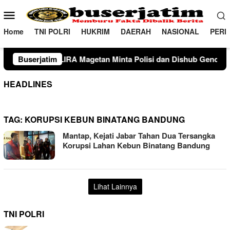
Loncat
Menu
ke
Mobile
konten
Home
TNI POLRI
HUKRIM
DAERAH
NASIONAL
PERI
Magetan Minta Polisi dan Dishub Gencarkan Sosialisasi Edukas
Buserjatim
HEADLINES
TAG:
KORUPSI KEBUN BINATANG BANDUNG
Mantap, Kejati Jabar Tahan Dua Tersangka
Korupsi Lahan Kebun Binatang Bandung
Lihat Lainnya
TNI POLRI