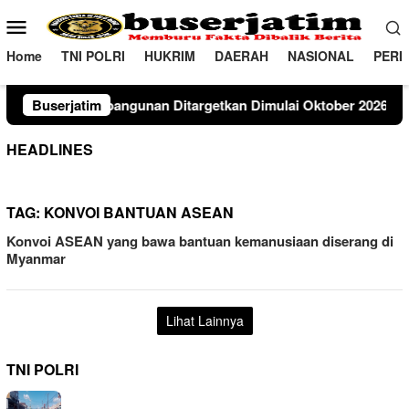
Loncat
Menu
ke
Mobile
konten
Home
TNI POLRI
HUKRIM
DAERAH
NASIONAL
PERI
gunan Ditargetkan Dimulai Oktober 2026Agustus 7, 2026
Buserjatim
HEADLINES
TAG:
KONVOI BANTUAN ASEAN
Konvoi ASEAN yang bawa bantuan kemanusiaan diserang di
Myanmar
Lihat Lainnya
TNI POLRI