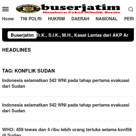
Loncat
Menu
ke
Mobile
konten
Home
TNI POLRI
HUKRIM
DAERAH
NASIONAL
PERI
pada AKP Agusnawan, S.E., Kasat Resnarkoba dari IPTU Mangopo M
Buserjatim
HEADLINES
TAG:
KONFLIK SUDAN
Indonesia selamatkan 542 WNI pada tahap pertama evakuasi
dari Sudan
Indonesia selamatkan 542 WNI pada tahap pertama evakuasi
dari Sudan
WHO: 459 tewas dan 4 ribu lebih orang terluka selama konflik
di Sudan