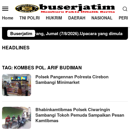
Loncat
Menu
ke
Mobile
konten
Home
TNI POLRI
HUKRIM
DAERAH
NASIONAL
PERI
mat. Bertindak selaku Inspektur Upacara, Kapolres Pinrang AKB
Buserjatim
HEADLINES
TAG:
KOMBES POL. ARIF BUDIMAN
Polsek Pangennan Polresta Cirebon
Sambangi Minimarket
Bhabinkamtibmas Polsek Ciwaringin
Sambangi Tokoh Pemuda Sampaikan Pesan
Kamtibmas