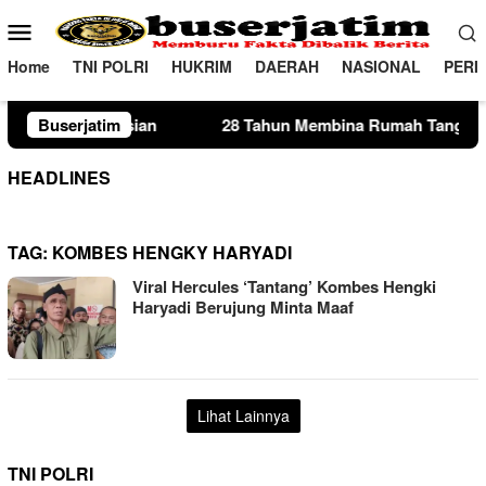
Loncat
Menu
ke
Mobile
konten
Home
TNI POLRI
HUKRIM
DAERAH
NASIONAL
PERI
n
Buserjatim
28 Tahun Membina Rumah Tangga, Seorang Ibu Lima A
HEADLINES
TAG:
KOMBES HENGKY HARYADI
Viral Hercules ‘Tantang’ Kombes Hengki
Haryadi Berujung Minta Maaf
Lihat Lainnya
TNI POLRI