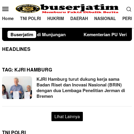
Loncat
Menu
ke
Mobile
konten
Home
TNI POLRI
HUKRIM
DAERAH
NASIONAL
PERI
 Munjungan
Buserjatim
Kementerian PU Verifikasi Lahan Sekolah Ra
HEADLINES
TAG:
KJRI HAMBURG
KJRI Hamburg turut dukung kerja sama
Badan Riset dan Inovasi Nasional (BRIN)
dengan dua Lembaga Penelitian Jerman di
Bremen
Lihat Lainnya
TNI POLRI