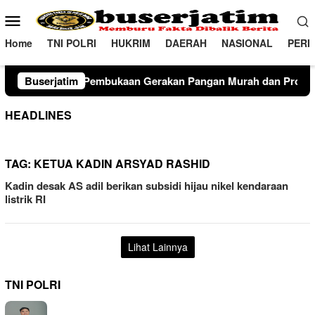
Loncat
Menu
ke
Mobile
konten
Home
TNI POLRI
HUKRIM
DAERAH
NASIONAL
PERI
kaan Gerakan Pangan Murah dan Produk Unggulan 2026
Buserjatim
HEADLINES
TAG:
KETUA KADIN ARSYAD RASHID
Kadin desak AS adil berikan subsidi hijau nikel kendaraan
listrik RI
Lihat Lainnya
TNI POLRI