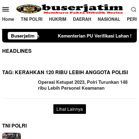
Loncat
Menu
ke
Mobile
konten
Home
TNI POLRI
HUKRIM
DAERAH
NASIONAL
PERI
an
Buserjatim
Kementerian PU Verifikasi Lahan Sekolah Rakyat di
HEADLINES
TAG:
KERAHKAN 120 RIBU LEBIH ANGGOTA POLISI
Operasi Ketupat 2023, Polri Turunkan 148
ribu Lebih Personel Keamanan
Lihat Lainnya
TNI POLRI