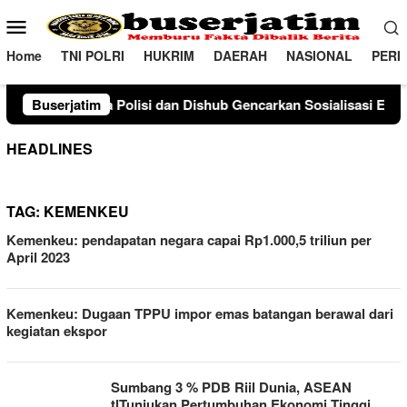
Loncat
Menu
ke
Mobile
konten
Home
TNI POLRI
HUKRIM
DAERAH
NASIONAL
PERI
olisi dan Dishub Gencarkan Sosialisasi Edukasi Berkendara unt
Buserjatim
HEADLINES
TAG:
KEMENKEU
Kemenkeu: pendapatan negara capai Rp1.000,5 triliun per
April 2023
Kemenkeu: Dugaan TPPU impor emas batangan berawal dari
kegiatan ekspor
Sumbang 3 % PDB Riil Dunia, ASEAN
tlTunjukan Pertumbuhan Ekonomi Tinggi