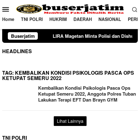
Loncat
Menu
ke
Mobile
konten
Home
TNI POLRI
HUKRIM
DAERAH
NASIONAL
PERI
LIRA Magetan Minta Polisi dan Dishub Gencarkan Sosialisasi
Buserjatim
HEADLINES
TAG:
KEMBALIKAN KONDISI PSIKOLOGIS PASCA OPS
KETUPAT SEMERU 2022
Kembalikan Kondisi Psikologis Pasca Ops
Ketupat Semeru 2022, Anggota Polres Tuban
Lakukan Terapi EFT Dan Brayn GYM
Lihat Lainnya
TNI POLRI