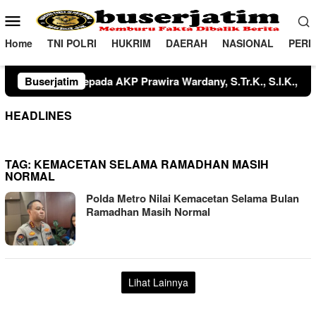
Loncat
Menu
ke
Mobile
konten
Home
TNI POLRI
HUKRIM
DAERAH
NASIONAL
PERI
 kepada AKP Agusnawan, S.E., Kasat Resnarkoba dari IPTU Mangop
Buserjatim
HEADLINES
TAG:
KEMACETAN SELAMA RAMADHAN MASIH
NORMAL
Polda Metro Nilai Kemacetan Selama Bulan
Ramadhan Masih Normal
Lihat Lainnya